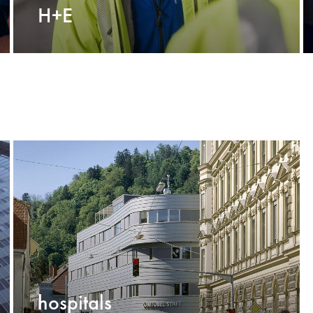
H+E
hospitals