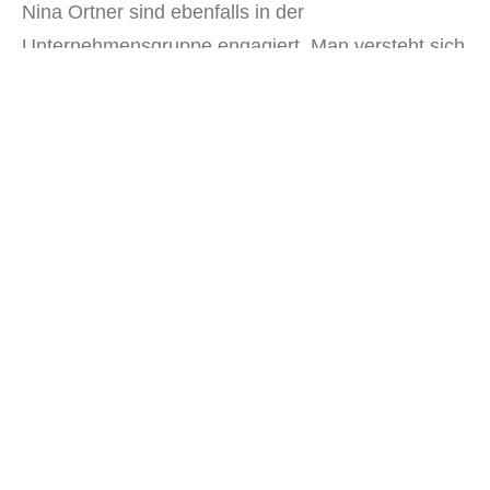
Nina Ortner sind ebenfalls in der
Unternehmensgruppe engagiert. Man versteht sich
als Familienunternehmen, das bedeutet ein
Denken und Handeln in Generationen und nicht in
Quartalen.
Es geht uns um langfristige Werte.
Meilensteine IGO
Industries