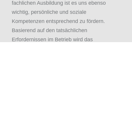
fachlichen Ausbildung ist es uns ebenso
wichtig, persönliche und soziale
Kompetenzen entsprechend zu fördern.
Basierend auf den tatsächlichen
Erfordernissen im Betrieb wird das
Ausbildungsprogramm stets weiterentwickelt.
"Welcome Days"
Jeweils im Jänner veranstalten wir mit den
Lehrlingen des ersten Lehrjahres sogenannte
„Welcome Days“. Dabei kommen die
Lehrlinge aus allen Bereichen von IGO
Industries und aus allen Berufsbildern